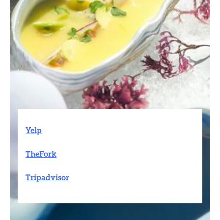
.
.
.
.
Yelp
TheFork
Tripadvisor