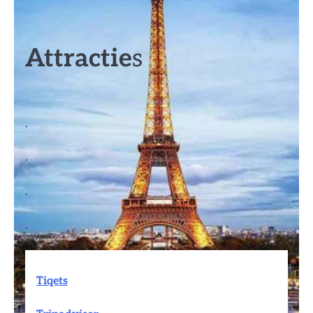
Attractie
s
.
.
.
.
Tiqets