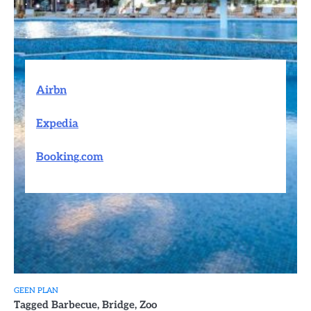
.
.
Airbn
Expedia
Booking
.
com
GEEN PLAN
Tagged
Barbecue
,
Bridge
,
Zoo