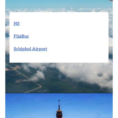
.
NS
FlixBus
Schiphol Airport