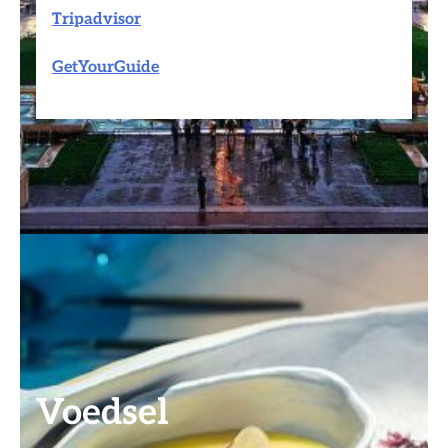
Tripadvisor
GetYourGuide
Voedsel