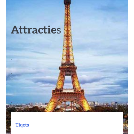
Attractie
s
.
.
.
.
Tiqets