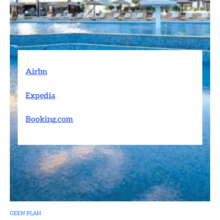
.
.
Airbn
Expedia
Booking
.
com
GEEN PLAN