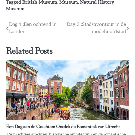
Tagged
British Museum
,
Museum
,
Natural History
Museum
Bericht
Dag 1 :Een ochtend in
Day 3 :Stadsavontuur in de
Londen
modehoofdstad
navigatie
Related Posts
Een Dag aan de Grachten: Ontdek de Romantiek van Utrecht
De prachtige grachten, historische architectuur en de romantische