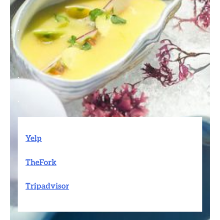
.
.
.
.
Yelp
TheFork
Tripadvisor