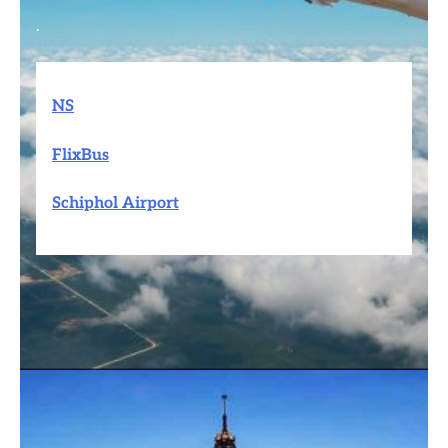
.
NS
FlixBus
Schiphol Airport