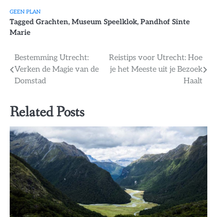
GEEN PLAN
Tagged
Grachten
,
Museum Speelklok
,
Pandhof Sinte
Marie
Bericht
Bestemming Utrecht:
Reistips voor Utrecht: Hoe
Verken de Magie van de
je het Meeste uit je Bezoek
navigatie
Domstad
Haalt
Related Posts