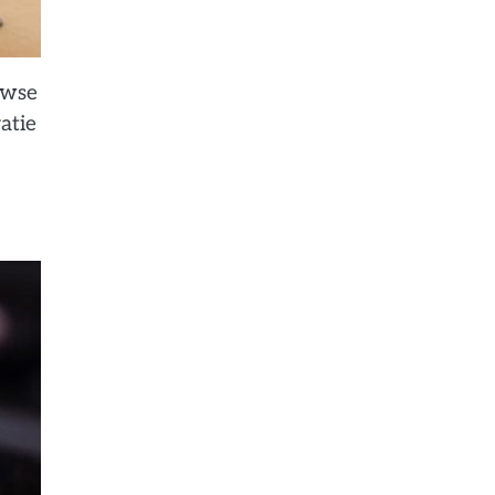
uwse
atie