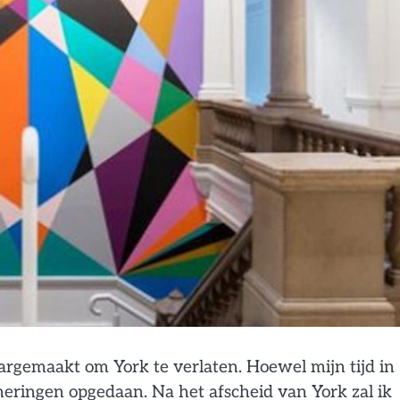
rgemaakt om York te verlaten. Hoewel mijn tijd in
neringen opgedaan. Na het afscheid van York zal ik