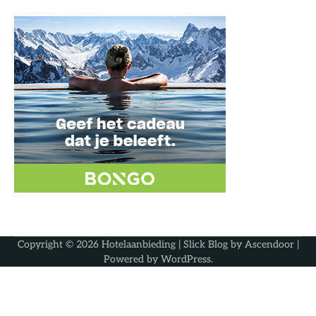
Copyright © 2026
Hotelaanbieding
| Slick Blog by
Ascendoor
|
Powered by
WordPress
.