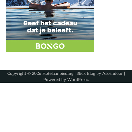
Copyright © 2026
Hotelaanbieding
| Slick Blog by
Ascendoor
|
Powered by
WordPress
.