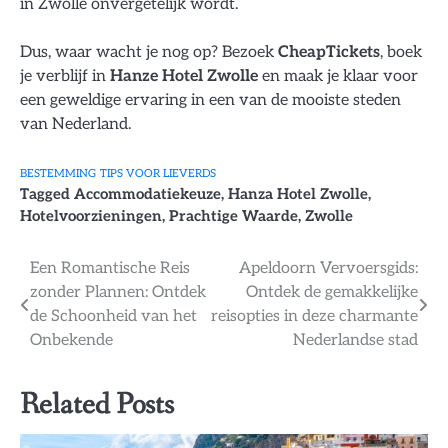
in Zwolle onvergetelijk wordt.
Dus, waar wacht je nog op? Bezoek
CheapTickets
, boek
je verblijf in
Hanze Hotel Zwolle
en maak je klaar voor
een geweldige ervaring in een van de mooiste steden
van Nederland.
BESTEMMING
TIPS VOOR LIEVERDS
Tagged
Accommodatiekeuze
,
Hanza Hotel Zwolle
,
Hotelvoorzieningen
,
Prachtige Waarde
,
Zwolle
Bericht
Een Romantische Reis
Apeldoorn Vervoersgids:
zonder Plannen: Ontdek
Ontdek de gemakkelijke
navigatie
de Schoonheid van het
reisopties in deze charmante
Onbekende
Nederlandse stad
Related Posts