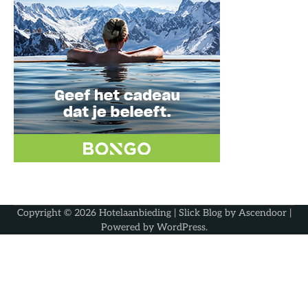
Copyright © 2026
Hotelaanbieding
| Slick Blog by
Ascendoor
|
Powered by
WordPress
.