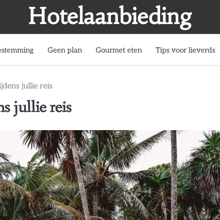
Hotelaanbieding
estemming
Geen plan
Gourmet eten
Tips voor lieverds
jdens jullie reis
s jullie reis