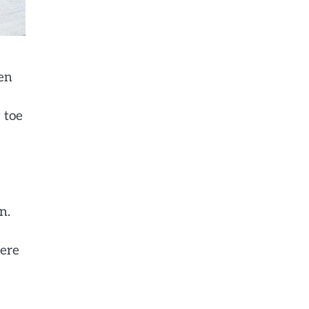
en
 toe
n.
pere