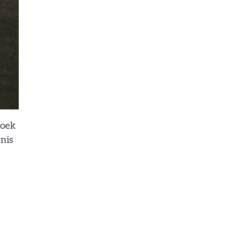
zoek
nis