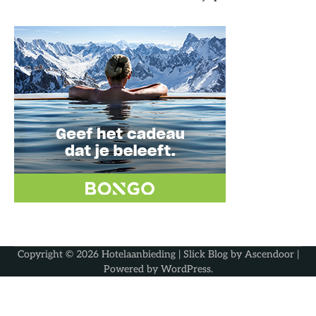
Copyright © 2026
Hotelaanbieding
| Slick Blog by
Ascendoor
|
Powered by
WordPress
.