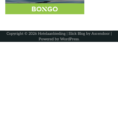
Copyright © 2026
Hotelaanbieding
| Slick Blog by
Ascendoor
|
Powered by
WordPress
.