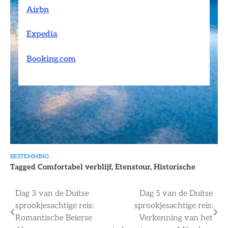
Airbn
Expedia
Booking
.
com
BESTEMMING
Tagged
Comfortabel verblijf
,
Etenstour
,
Historische
Bericht
Dag 3 van de Duitse
Dag 5 van de Duitse
sprookjesachtige reis:
sprookjesachtige reis:
navigatie
Romantische Beierse
Verkenning van het