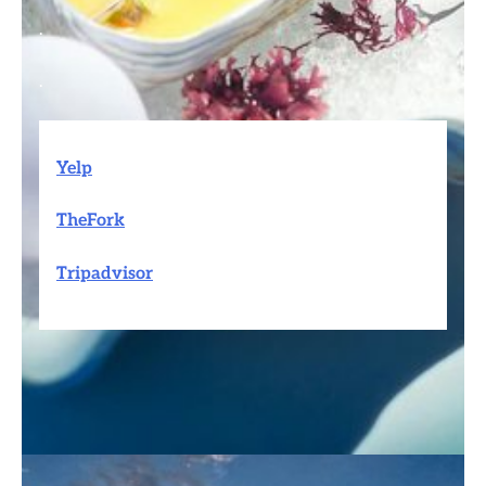
.
.
Yelp
TheFork
Tripadvisor