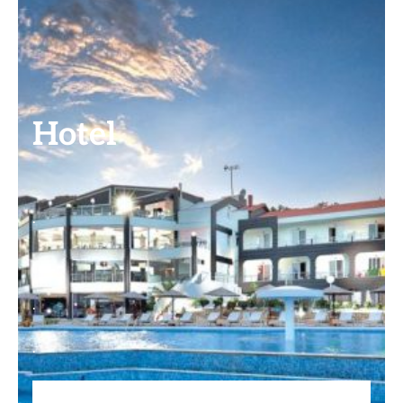
Hotel
.
.
.
.