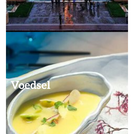
Voedsel
.
.