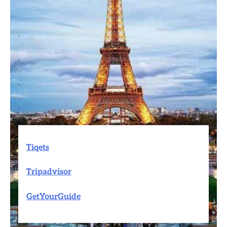
.
.
.
.
Tiqets
Tripadvisor
GetYourGuide