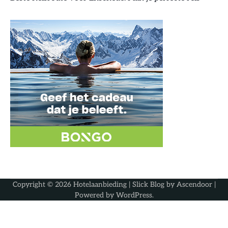
Copyright © 2026
Hotelaanbieding
| Slick Blog by
Ascendoor
|
Powered by
WordPress
.