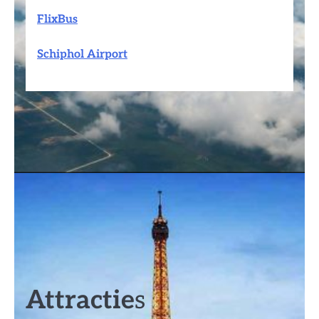
FlixBus
Schiphol Airport
Attractie
s