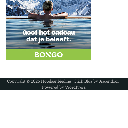
Copyright © 2026
Hotelaanbieding
| Slick Blog by
Ascendoor
|
Powered by
WordPress
.