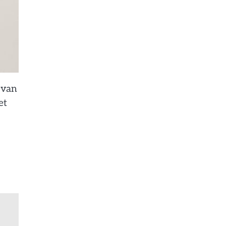
 van
et