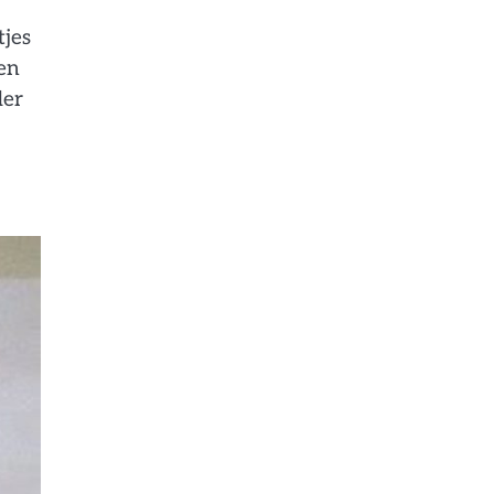
tjes
den
der