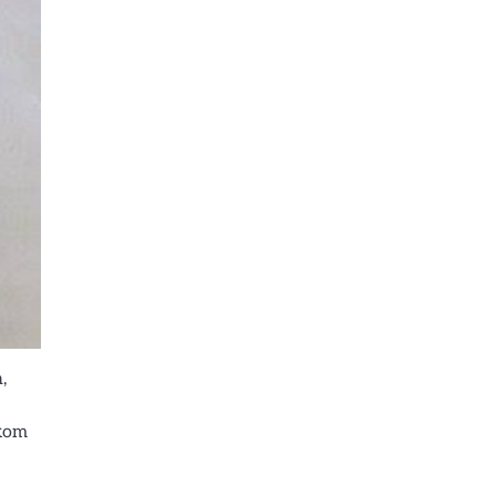
,
rkom