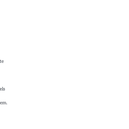
te
els
eem.