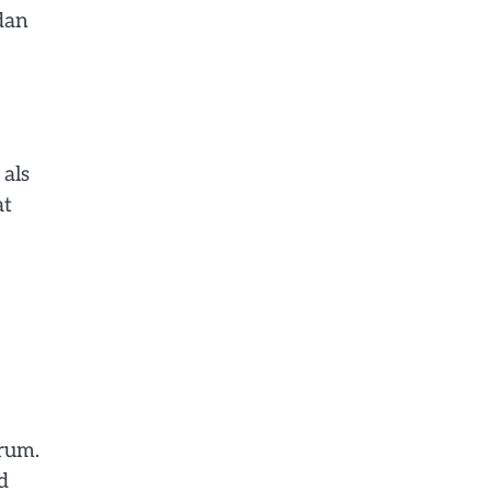
dan
 als
at
trum.
d