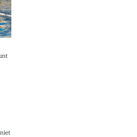
unt
niet