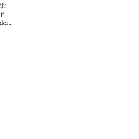
ijn
jf
lden.