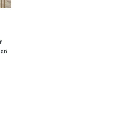
f
een