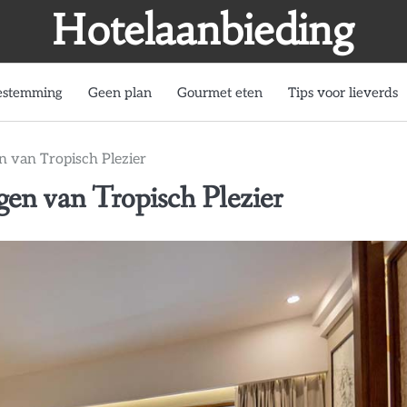
Hotelaanbieding
estemming
Geen plan
Gourmet eten
Tips voor lieverds
n van Tropisch Plezier
en van Tropisch Plezier