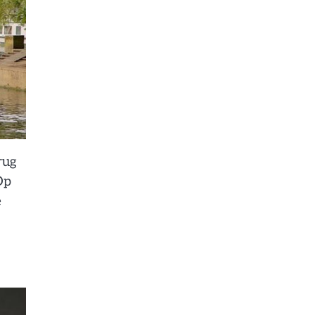
rug
Op
e