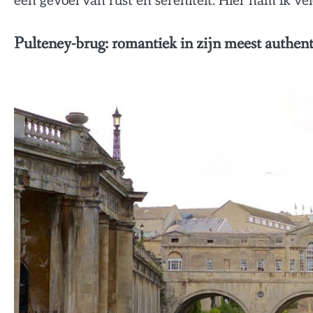
een gevoel van rust en sereniteit. Hier nam ik ve
Pulteney-brug: romantiek in zijn meest authen