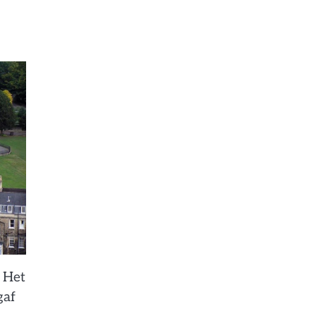
 Het
gaf