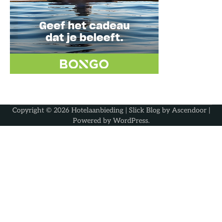
Copyright © 2026
Hotelaanbieding
| Slick Blog by
Ascendoor
|
Powered by
WordPress
.