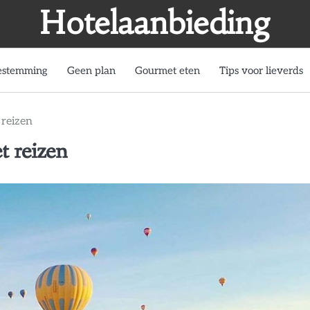
Hotelaanbieding
estemming
Geen plan
Gourmet eten
Tips voor lieverds
 reizen
t reizen