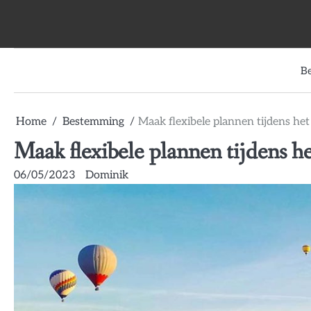
Skip
to
content
B
Home
Bestemming
Maak flexibele plannen tijdens het
Maak flexibele plannen tijdens he
06/05/2023
Dominik