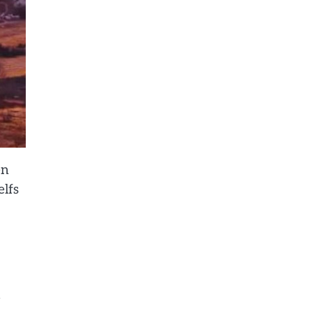
en
lfs
e