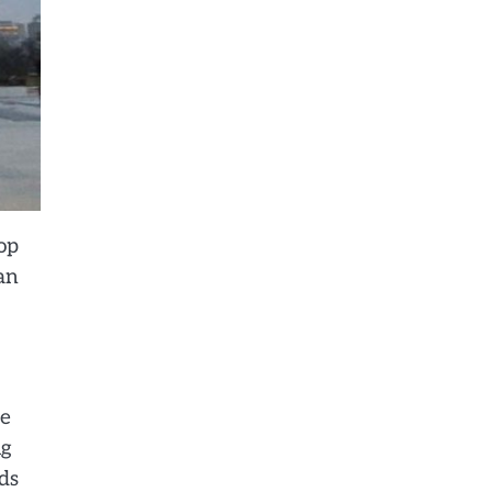
op
an
de
ig
ds