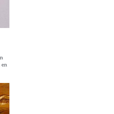
en
n en