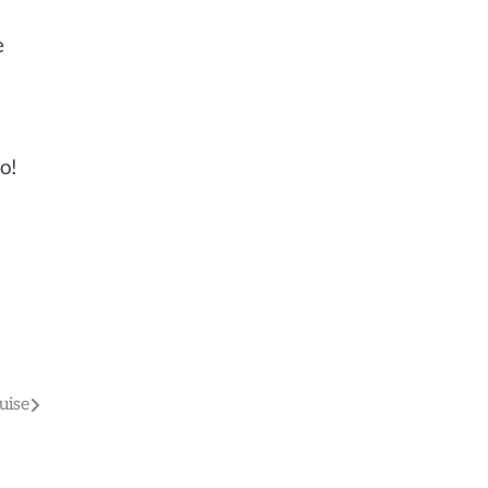
e
o!
uise