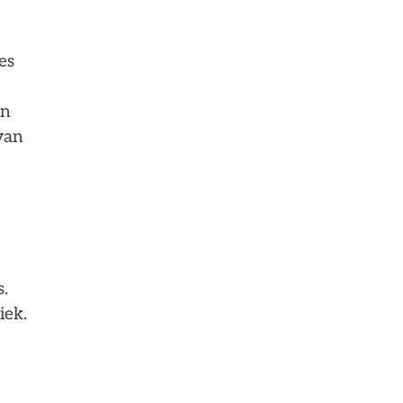
es
an
van
s.
iek.