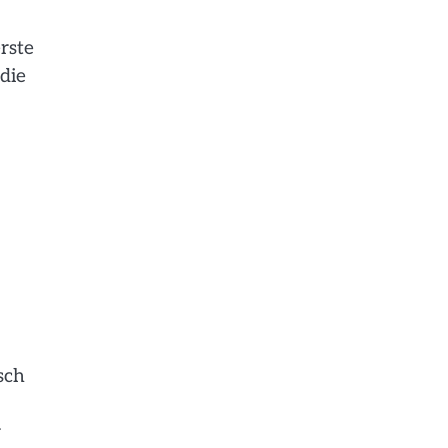
rste
die
sch
r