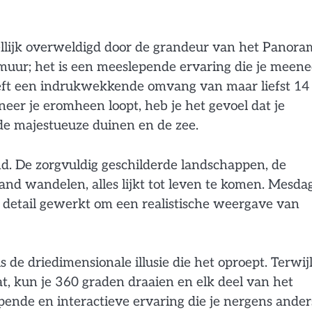
llijk overweldigd door de grandeur van het Panora
 muur; het is een meeslepende ervaring die je meen
eeft een indrukwekkende omvang van maar liefst 14
er je eromheen loopt, heb je het gevoel dat je
de majestueuze duinen en de zee.
nd. De zorgvuldig geschilderde landschappen, de
and wandelen, alles lijkt tot leven te komen. Mesda
r detail gewerkt om een realistische weergave van
e driedimensionale illusie die het oproept. Terwijl
t, kun je 360 graden draaien en elk deel van het
pende en interactieve ervaring die je nergens ander