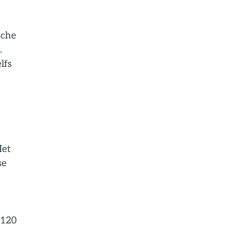
sche
.
lfs
Het
se
 120