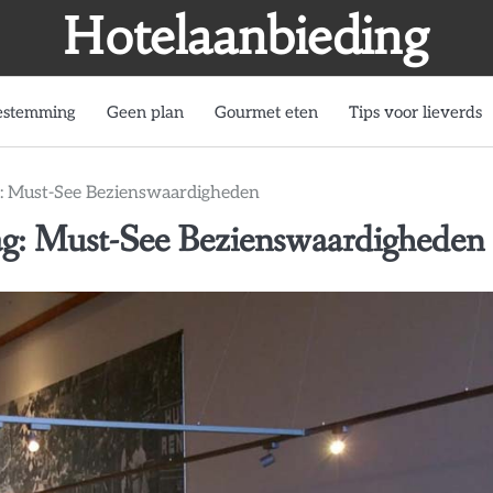
Hotelaanbieding
estemming
Geen plan
Gourmet eten
Tips voor lieverds
g: Must-See Bezienswaardigheden
ag: Must-See Bezienswaardigheden