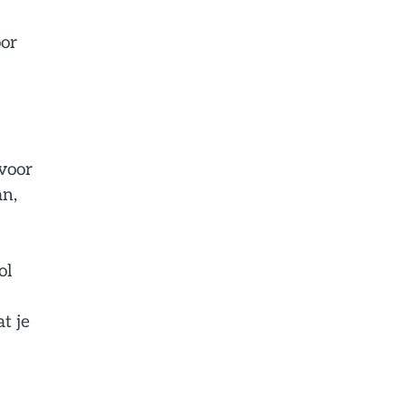
oor
 voor
an,
ol
t je