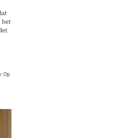
dat
n het
Het
r. Op