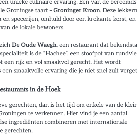
 een unieke culinaire ervaring. Een van de beroemds
ele Groningse taart –
Groninger Kroon
. Deze lekkern
 en specerijen, omhuld door een krokante korst, en 
 van de lokale bewoners.
 zich
De Oude Waegh
, een restaurant dat bekendst
pecialiteit is de “Hachee”, een stoofpot van rundvle
t een rijk en vol smaakvol gerecht. Het wordt
een smaakvolle ervaring die je niet snel zult verge
estaurants in de Hoek
ve gerechten, dan is het tijd om enkele van de klein
roningen te verkennen. Hier vind je een aantal
ndse ingrediënten combineren met internationale
ve gerechten.