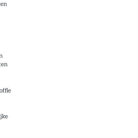
ben
en
ten
offie
ijke