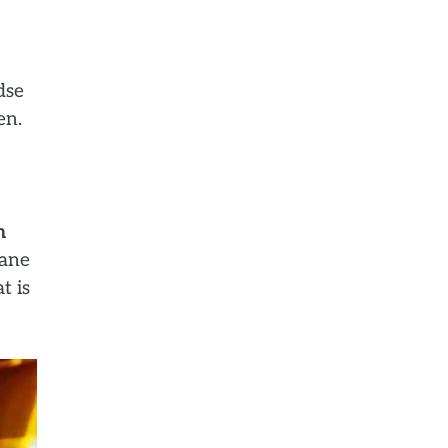
dse
en.
n
rane
t is