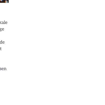
kale
ge
 de
t
ssen