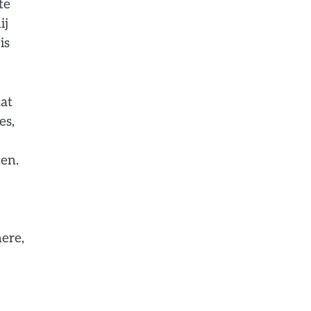
te
ij
is
aat
es,
ten.
ere,