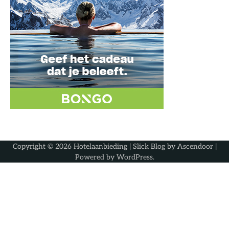
Copyright © 2026
Hotelaanbieding
| Slick Blog by
Ascendoor
|
Powered by
WordPress
.