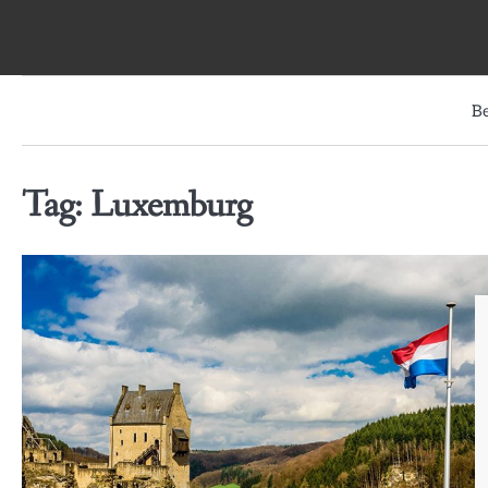
Skip
to
content
B
Tag:
Luxemburg