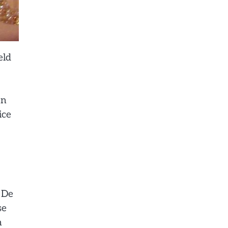
eld
en
ice
 De
se
n