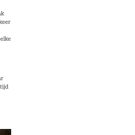
ak
 keer
 elke
ar
tijd