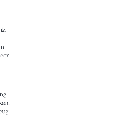
 ik
jn
eer.
ing
ken,
teug