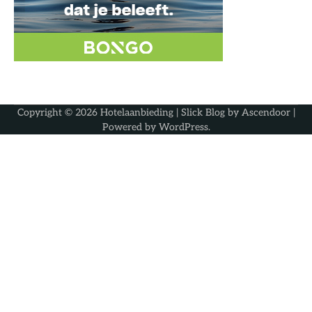
Copyright © 2026
Hotelaanbieding
| Slick Blog by
Ascendoor
|
Powered by
WordPress
.