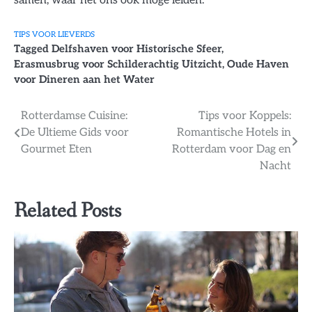
samen, waar het ons ook moge leiden.
TIPS VOOR LIEVERDS
Tagged
Delfshaven voor Historische Sfeer
,
Erasmusbrug voor Schilderachtig Uitzicht
,
Oude Haven
voor Dineren aan het Water
Bericht
Rotterdamse Cuisine:
Tips voor Koppels:
De Ultieme Gids voor
Romantische Hotels in
navigatie
Gourmet Eten
Rotterdam voor Dag en
Nacht
Related Posts