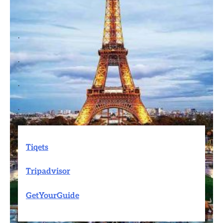
.
.
.
.
Tiqets
Tripadvisor
GetYourGuide