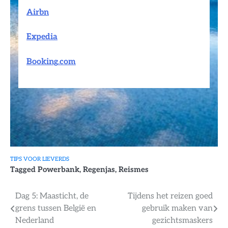
Airbn
Expedia
Booking
.
com
TIPS VOOR LIEVERDS
Tagged
Powerbank
,
Regenjas
,
Reismes
Bericht
Dag 5: Maasticht, de
Tijdens het reizen goed
grens tussen België en
gebruik maken van
navigatie
Nederland
gezichtsmaskers