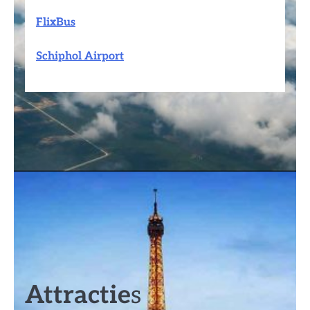
FlixBus
Schiphol Airport
Attractie
s