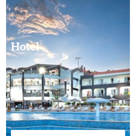
Hotel
.
.
.
.