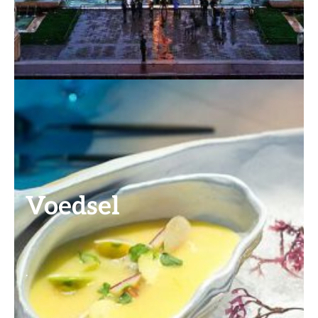
Voedsel
.
.