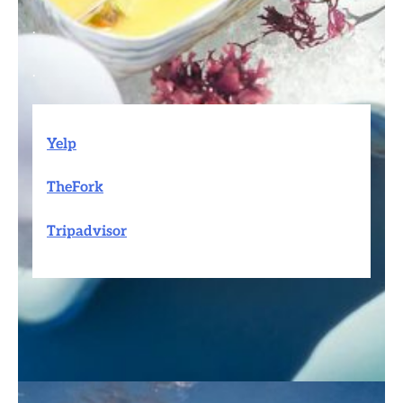
.
.
Yelp
TheFork
Tripadvisor