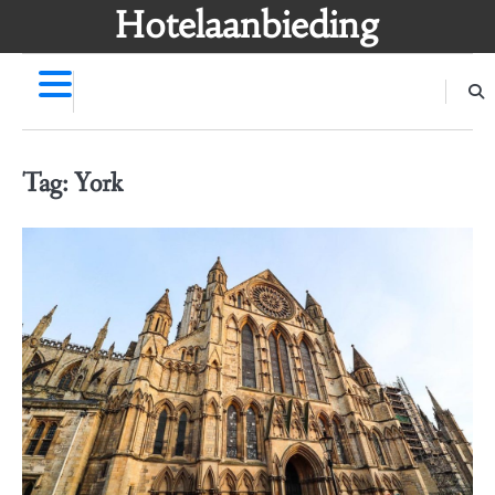
Skip
Hotelaanbieding
to
content
Tag:
York