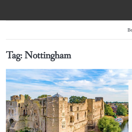
Skip
to
content
B
Tag:
Nottingham