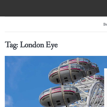
Skip
to
content
B
Tag:
London Eye