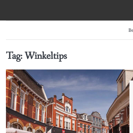
Skip
to
content
B
Tag:
Winkeltips