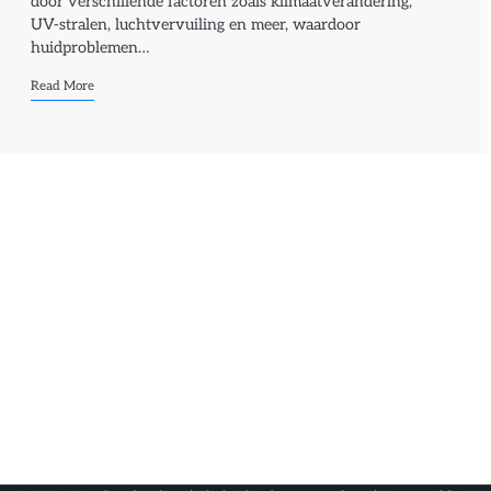
door verschillende factoren zoals klimaatverandering,
UV-stralen, luchtvervuiling en meer, waardoor
huidproblemen…
Read More