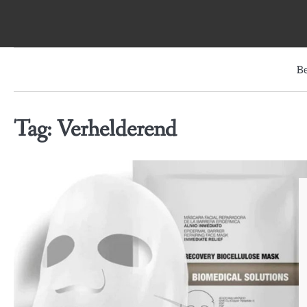
Skip
to
content
B
Tag:
Verhelderend