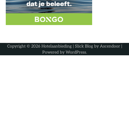
Copyright © 2026
Hotelaanbieding
| Slick Blog by
Ascendoor
|
Powered by
WordPress
.