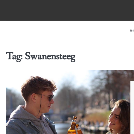
Skip
to
content
B
Tag:
Swanensteeg