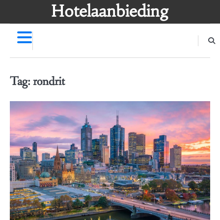
Skip
Hotelaanbieding
to
content
Tag:
rondrit