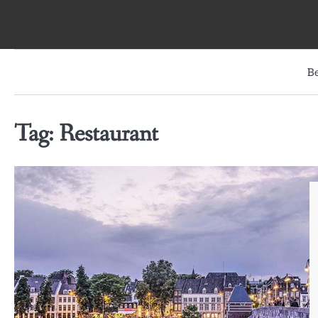
Skip
to
content
B
Tag:
Restaurant