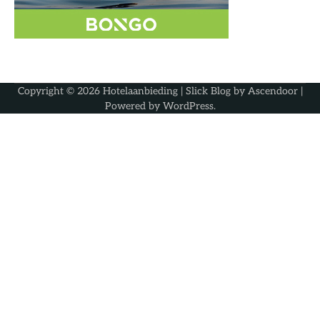
Copyright © 2026
Hotelaanbieding
| Slick Blog by
Ascendoor
|
Powered by
WordPress
.