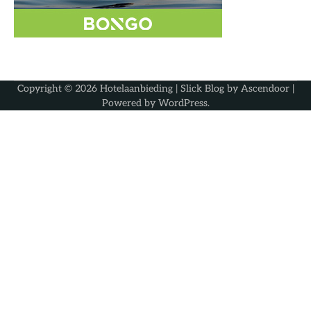
Copyright © 2026
Hotelaanbieding
| Slick Blog by
Ascendoor
|
Powered by
WordPress
.